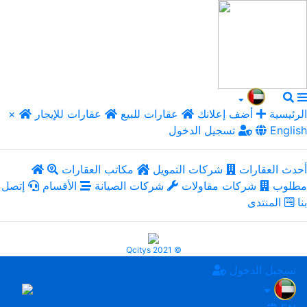
الرئيسية
أضف إعلانك
عقارات للبيع
عقارات للإيجار
×
English
تسجيل الدخول
أحدث العقارات
شركات التمويل
مكاتب العقارات
مطلوب
شركات مقاولات
شركات الصيانة
الأقسام
إتصل
بنا
المنتدى
Qcitys 2021 ©
تسجيل الدخول