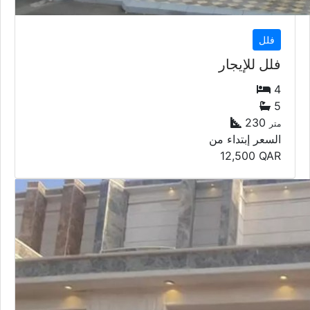
فلل
فلل للإيجار
4
5
230
متر
السعر إبتداء من
12,500
QAR