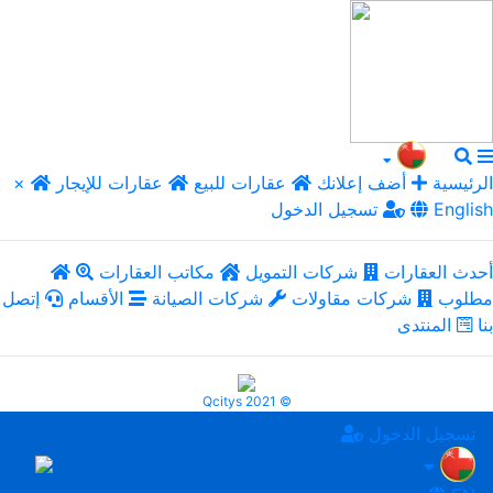
الرئيسية
أضف إعلانك
عقارات للبيع
عقارات للإيجار
×
English
تسجيل الدخول
أحدث العقارات
شركات التمويل
مكاتب العقارات
مطلوب
شركات مقاولات
شركات الصيانة
الأقسام
إتصل
بنا
المنتدى
Qcitys 2021 ©
تسجيل الدخول