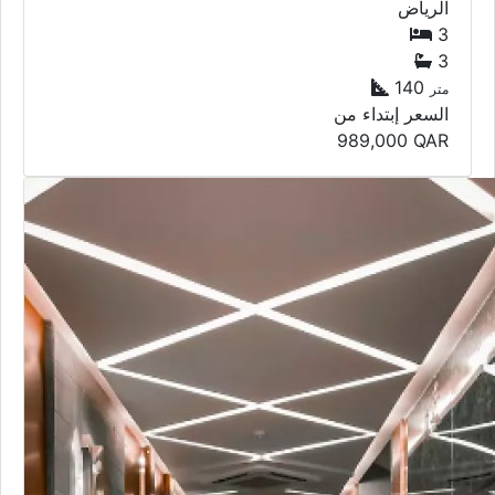
الرياض
3
3
140
متر
السعر إبتداء من
989,000
QAR