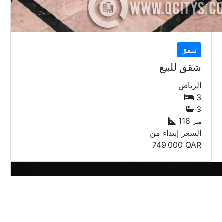
شقق
شقق للبيع
الرياض
3
3
118
متر
السعر إبتداء من
749,000
QAR