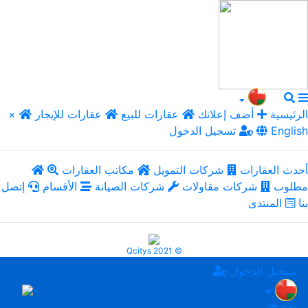
الرئيسية
أضف إعلانك
عقارات للبيع
عقارات للإيجار
×
English
تسجيل الدخول
أحدث العقارات
شركات التمويل
مكاتب العقارات
مطلوب
شركات مقاولات
شركات الصيانة
الأقسام
إتصل
بنا
المنتدى
Qcitys 2021 ©
تسجيل الدخول