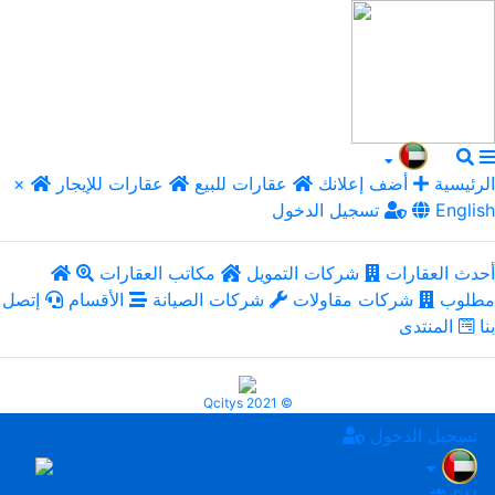
الرئيسية
أضف إعلانك
عقارات للبيع
عقارات للإيجار
×
English
تسجيل الدخول
أحدث العقارات
شركات التمويل
مكاتب العقارات
مطلوب
شركات مقاولات
شركات الصيانة
الأقسام
إتصل
بنا
المنتدى
Qcitys 2021 ©
تسجيل الدخول