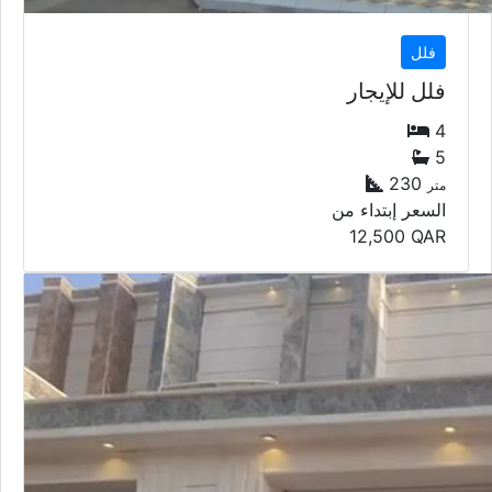
فلل
فلل للإيجار
4
5
230
متر
السعر إبتداء من
12,500
QAR