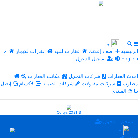
الرئيسية
أضف إعلانك
عقارات للبيع
عقارات للإيجار
×
English
تسجيل الدخول
أحدث العقارات
شركات التمويل
مكاتب العقارات
مطلوب
شركات مقاولات
شركات الصيانة
الأقسام
إتصل
بنا
المنتدى
Qcitys 2021 ©
تسجيل الدخول