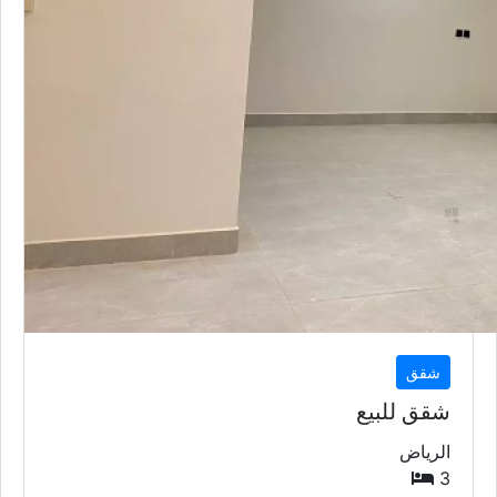
شقق
شقق للبيع
الرياض
3