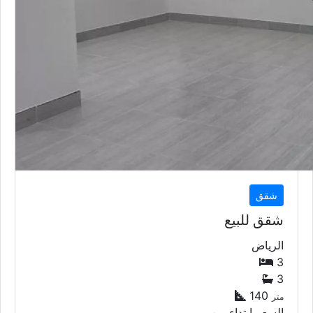
شقق
شقق للبيع
الرياض
3
3
140
متر
السعر إبتداء من