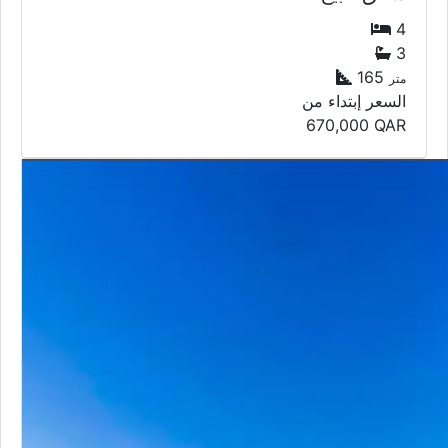
4
3
165
متر
السعر إبتداء من
670,000
QAR