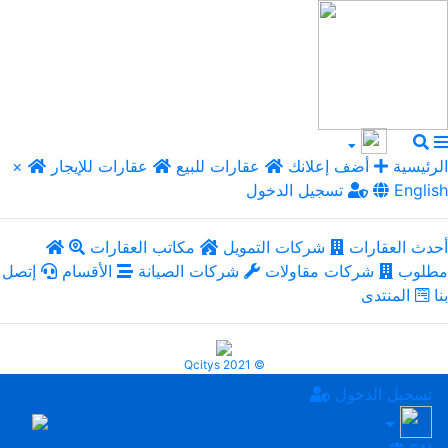
الرئيسية
أضف إعلانك
عقارات للبيع
عقارات للإيجار
×
English
تسجيل الدخول
أحدث العقارات
شركات التمويل
مكاتب العقارات
مطلوب
شركات مقاولات
شركات الصيانة
الأقسام
إتصل
بنا
المنتدى
Qcitys 2021 ©
تسجيل الدخول