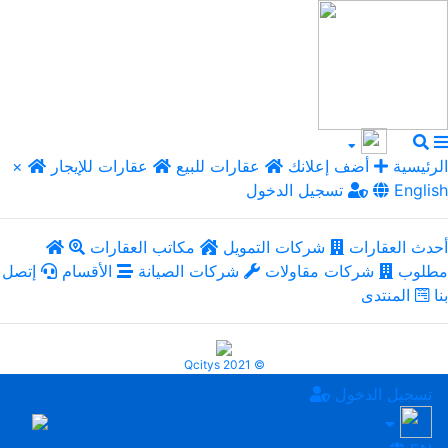
الرئيسية
أضف إعلانك
عقارات للبيع
عقارات للإيجار
×
English
تسجيل الدخول
أحدث العقارات
شركات التمويل
مكاتب العقارات
مطلوب
شركات مقاولات
شركات الصيانة
الأقسام
إتصل
بنا
المنتدى
Qcitys 2021 ©
تسجيل الدخول