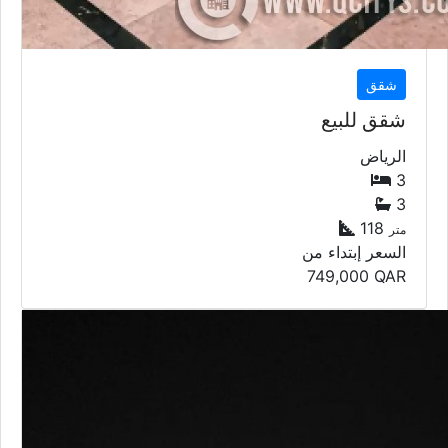
شقق
شقق للبيع
الرياض
3
3
118
متر
السعر إبتداء من
749,000
QAR