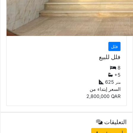
فلل
فلل للبيع
8
+5
625
متر
السعر إبتداء من
2,800,000
QAR
التعليقات