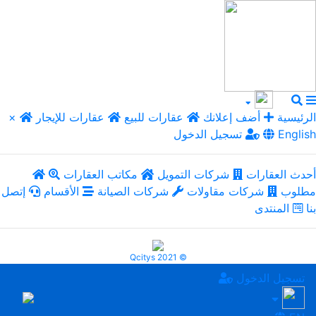
الرئيسية
أضف إعلانك
عقارات للبيع
عقارات للإيجار
×
English
تسجيل الدخول
أحدث العقارات
شركات التمويل
مكاتب العقارات
مطلوب
شركات مقاولات
شركات الصيانة
الأقسام
إتصل
بنا
المنتدى
Qcitys 2021 ©
تسجيل الدخول