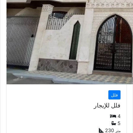
فلل
فلل للإيجار
4
5
230
متر