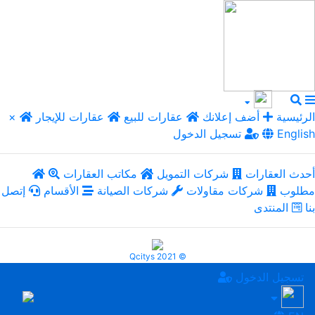
الرئيسية
أضف إعلانك
عقارات للبيع
عقارات للإيجار
×
English
تسجيل الدخول
أحدث العقارات
شركات التمويل
مكاتب العقارات
مطلوب
شركات مقاولات
شركات الصيانة
الأقسام
إتصل
بنا
المنتدى
Qcitys 2021 ©
تسجيل الدخول