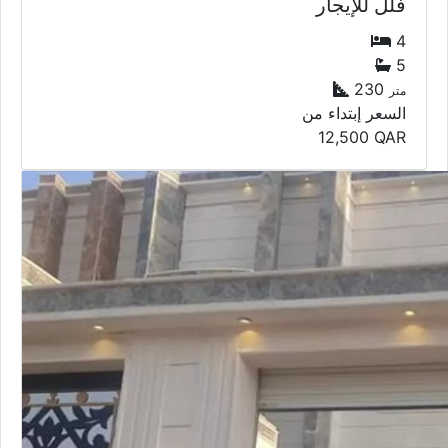
فلل للإيجار
4
5
230
متر
السعر إبتداء من
12,500
QAR