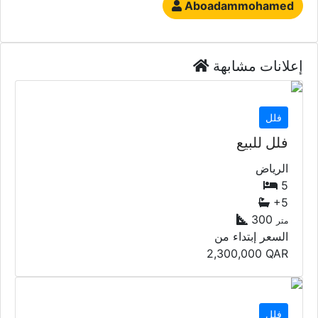
Aboadammohamed
إعلانات مشابهة
فلل
فلل للبيع
الرياض
5
+5
300
متر
السعر إبتداء من
2,300,000
QAR
فلل