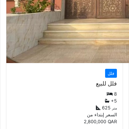
فلل
فلل للبيع
8
+5
625
متر
السعر إبتداء من
2,800,000
QAR