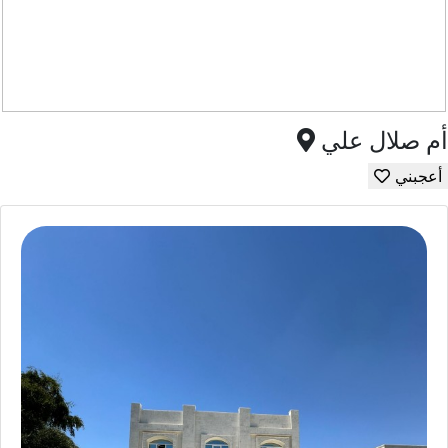
أم صلال علي
أعجبني