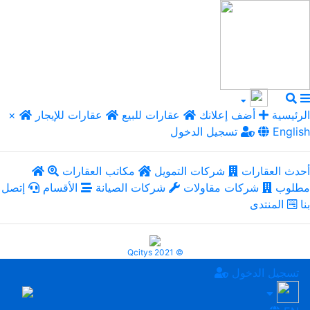
الرئيسية
أضف إعلانك
عقارات للبيع
عقارات للإيجار
×
English
تسجيل الدخول
أحدث العقارات
شركات التمويل
مكاتب العقارات
مطلوب
شركات مقاولات
شركات الصيانة
الأقسام
إتصل
بنا
المنتدى
Qcitys 2021 ©
تسجيل الدخول