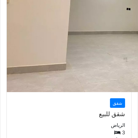
شقق
شقق للبيع
الرياض
3