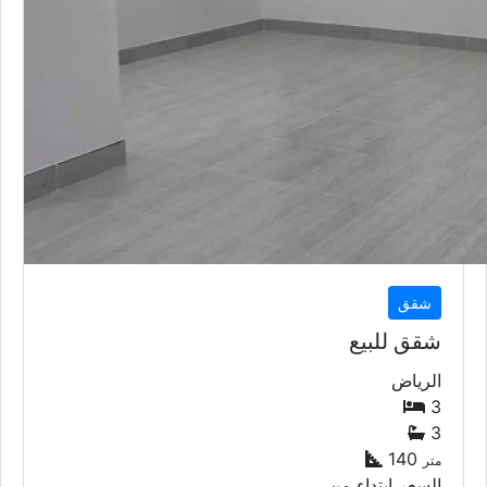
شقق
شقق للبيع
الرياض
3
3
140
متر
السعر إبتداء من