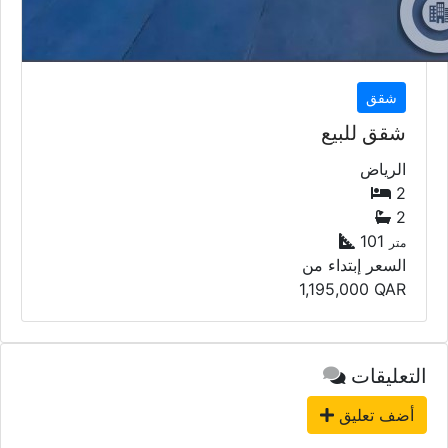
شقق
شقق للبيع
الرياض
2
2
101
متر
السعر إبتداء من
1,195,000
QAR
التعليقات
أضف تعليق