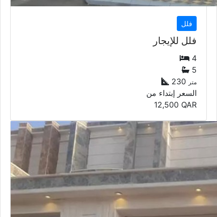
فلل
فلل للإيجار
4
5
230
متر
السعر إبتداء من
12,500
QAR