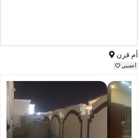
أم قرن
أعجبني