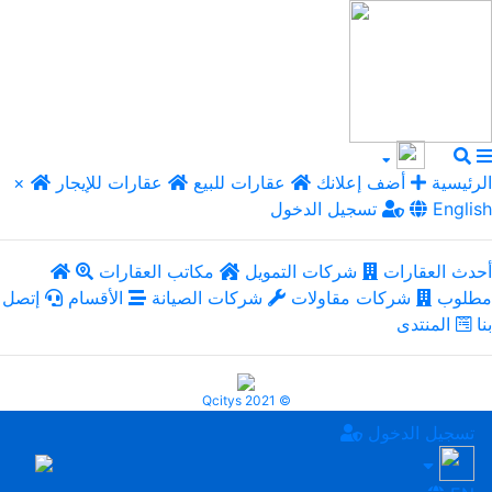
الرئيسية
أضف إعلانك
عقارات للبيع
عقارات للإيجار
×
English
تسجيل الدخول
أحدث العقارات
شركات التمويل
مكاتب العقارات
مطلوب
شركات مقاولات
شركات الصيانة
الأقسام
إتصل
بنا
المنتدى
Qcitys 2021 ©
تسجيل الدخول