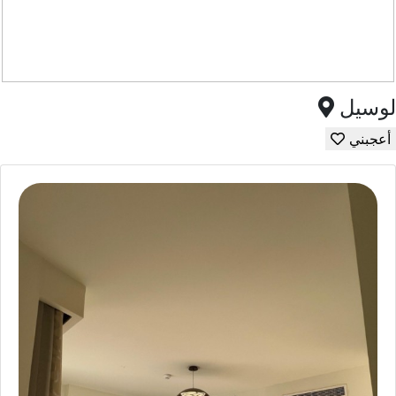
لوسيل
أعجبني