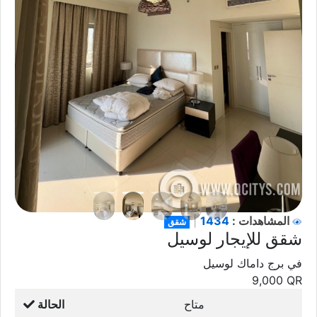
1434
المشاهدات :
|
شقق
شقق للإيجار لوسيل
في برج داماك لوسيل
9,000
QR
متاح
الحالة