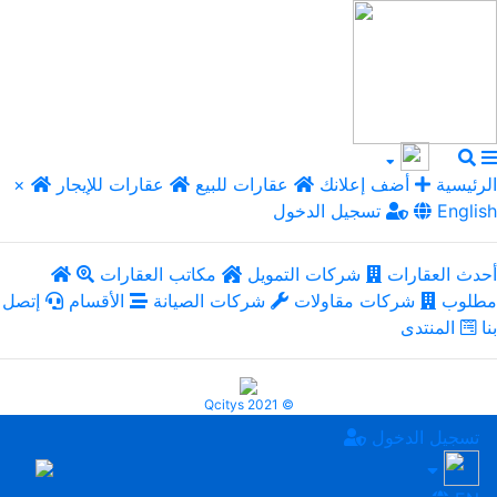
الرئيسية
أضف إعلانك
عقارات للبيع
عقارات للإيجار
×
English
تسجيل الدخول
أحدث العقارات
شركات التمويل
مكاتب العقارات
مطلوب
شركات مقاولات
شركات الصيانة
الأقسام
إتصل
بنا
المنتدى
Qcitys 2021 ©
تسجيل الدخول