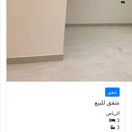
شقق
شقق للبيع
الرياض
3
3