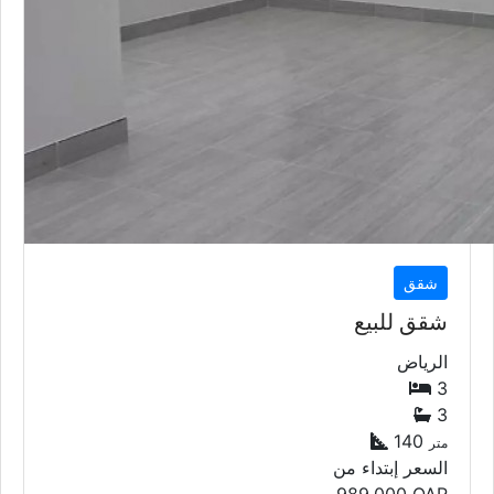
شقق
شقق للبيع
الرياض
3
3
140
متر
السعر إبتداء من
989,000
QAR