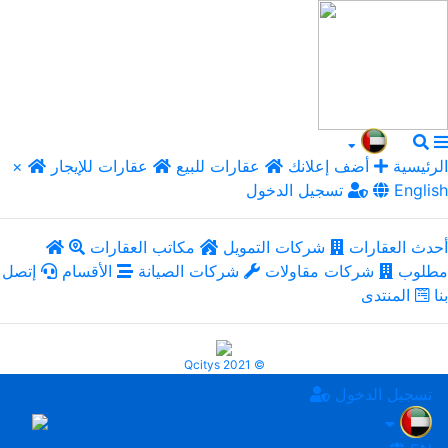
الرئيسية
أضف إعلانك
عقارات للبيع
عقارات للإيجار
×
English
تسجيل الدخول
أحدث العقارات
شركات التمويل
مكاتب العقارات
مطلوب
شركات مقاولات
شركات الصيانة
الأقسام
إتصل
بنا
المنتدى
Qcitys 2021 ©
تسجيل الدخول