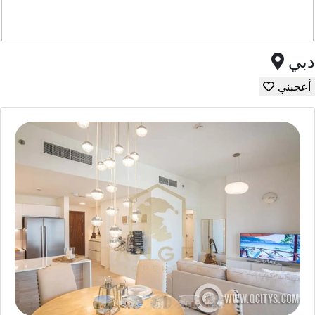
دبي
أعجبني