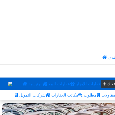
تدى
عقارات للإيجار
عقارات للبيع
الرئيسية
لانك
قاولات
مطلوب
مكاتب العقارات
شركات التمويل