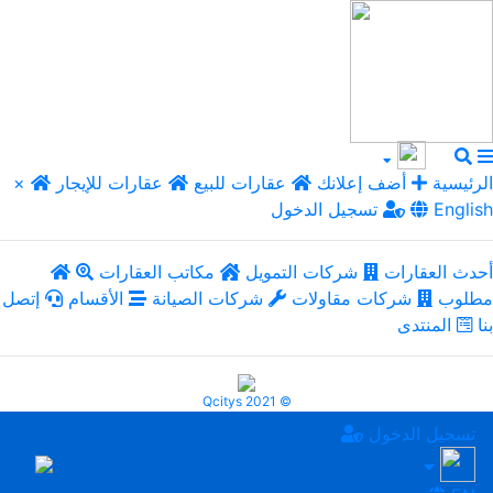
الرئيسية
أضف إعلانك
عقارات للبيع
عقارات للإيجار
×
English
تسجيل الدخول
أحدث العقارات
شركات التمويل
مكاتب العقارات
مطلوب
شركات مقاولات
شركات الصيانة
الأقسام
إتصل
بنا
المنتدى
Qcitys 2021 ©
تسجيل الدخول