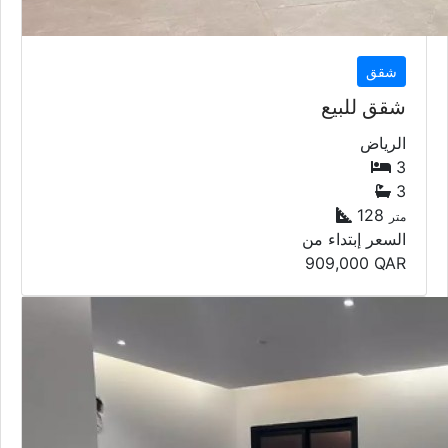
شقق
شقق للبيع
الرياض
3
3
128
متر
السعر إبتداء من
909,000
QAR