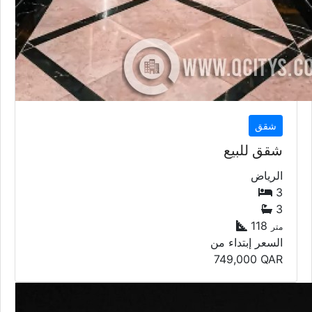
شقق
شقق للبيع
الرياض
3
3
118
متر
السعر إبتداء من
749,000
QAR