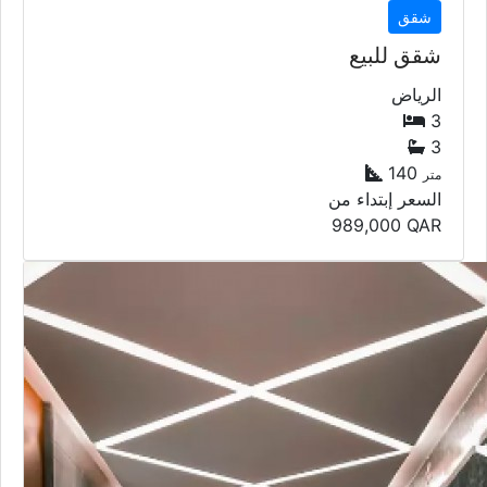
شقق
شقق للبيع
الرياض
3
3
140
متر
السعر إبتداء من
989,000
QAR