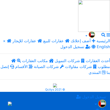
الرئيسية
أضف إعلانك
عقارات للبيع
عقارات للإيجار
×
English
تسجيل الدخول
أحدث العقارات
شركات التمويل
مكاتب العقارات
مطلوب
شركات مقاولات
شركات الصيانة
الأقسام
إتصل
بنا
المنتدى
Qcitys 2021 ©
تسجيل الدخول