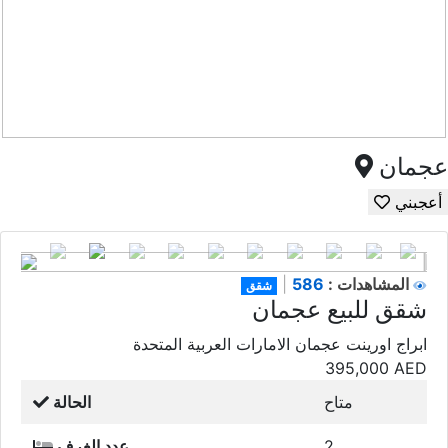
عجمان
أعجبني
586
المشاهدات :
|
شقق
شقق للبيع عجمان
ابراج اورينت عجمان الامارات العربية المتحدة
395,000
AED
متاح
الحالة
2
عدد الغرف