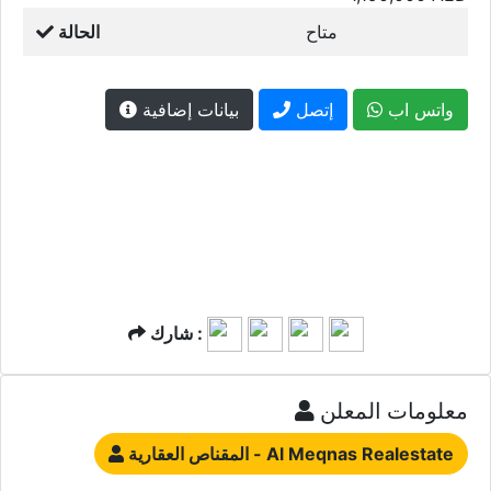
متاح
الحالة
واتس اب
إتصل
بيانات إضافية
شارك :
معلومات المعلن
المقناص العقارية - Al Meqnas Realestate