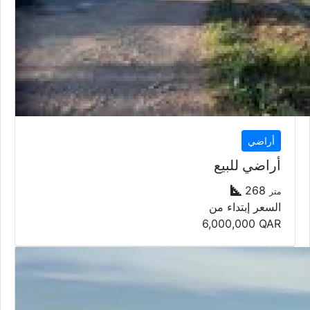
أراضي
أراضي للبيع
268
متر
السعر إبتداء من
6,000,000
QAR