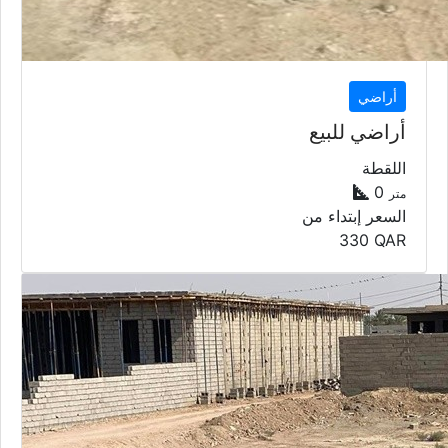
أراضي
أراضي للبيع
اللقطة
0
متر
السعر إبتداء من
330
QAR