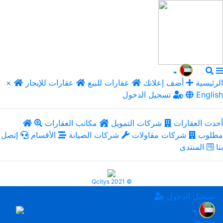
الرئيسية
أضف إعلانك
عقارات للبيع
عقارات للإيجار
×
English
تسجيل الدخول
أحدث العقارات
شركات التمويل
مكاتب العقارات
مطلوب
شركات مقاولات
شركات الصيانة
الأقسام
إتصل
بنا
المنتدى
Qcitys 2021 ©
تسجيل الدخول