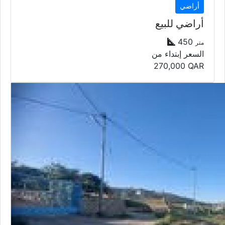
أراضي
أراضي للبيع
450
متر
السعر إبتداء من
270,000
QAR