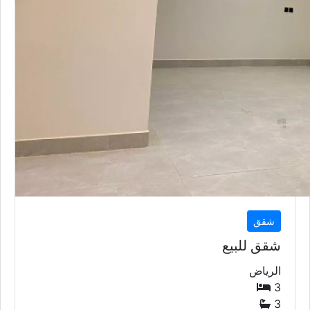
شقق
شقق للبيع
الرياض
3
3