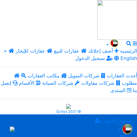
الرئيسية
أضف إعلانك
عقارات للبيع
عقارات للإيجار
×
English
تسجيل الدخول
أحدث العقارات
شركات التمويل
مكاتب العقارات
مطلوب
شركات مقاولات
شركات الصيانة
الأقسام
إتصل
بنا
المنتدى
Qcitys 2021 ©
تسجيل الدخول