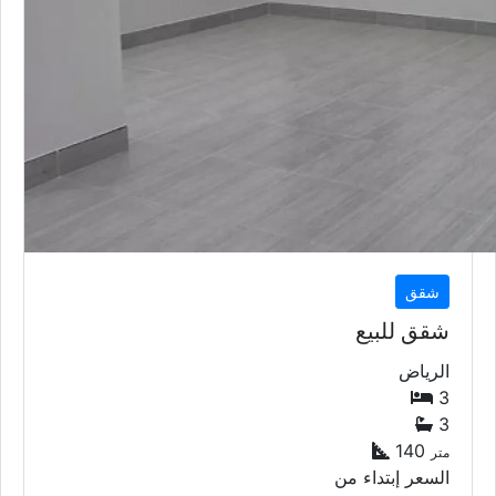
شقق
شقق للبيع
الرياض
3
3
140
متر
السعر إبتداء من