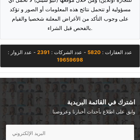
للتجارة اونلاين) ومن خلال موقعها (كيو سيتي) لا تحمل أي
مسؤولية أو تتحمل نتائج هذه المعلومات أو الصور و تؤكد
على وجوب التأكد من الأغراض المعلنة شخصيا والقيام
بالفحص قبل الشراء.
عدد العقارات :
5820
- عدد الشركات :
2391
- عدد الزوار :
19659698
اشترك في القائمة البريدية
وابق على اطلاع بأحداث أخبارنا وعروضنا