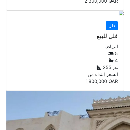
2,300,000
QAR
فلل
فلل للبيع
الرياض
5
4
255
متر
السعر إبتداء من
1,800,000
QAR