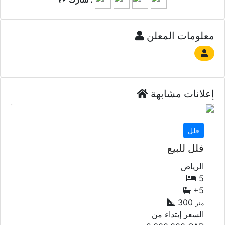
معلومات المعلن
إعلانات مشابهة
فلل
فلل للبيع
الرياض
5
+5
300
متر
السعر إبتداء من