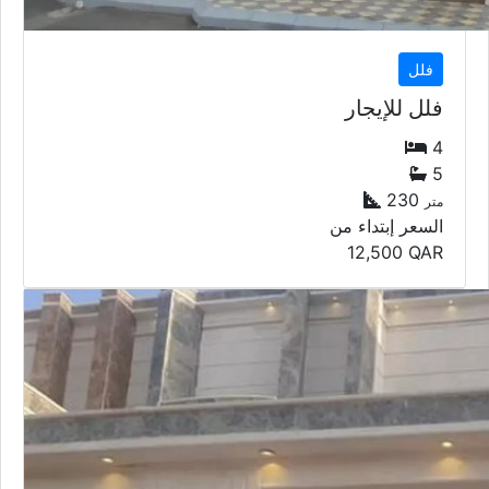
فلل
فلل للإيجار
4
5
230
متر
السعر إبتداء من
12,500
QAR