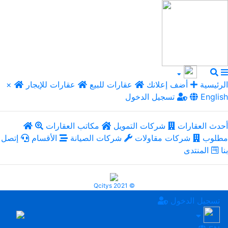
الرئيسية
أضف إعلانك
عقارات للبيع
عقارات للإيجار
×
English
تسجيل الدخول
أحدث العقارات
شركات التمويل
مكاتب العقارات
مطلوب
شركات مقاولات
شركات الصيانة
الأقسام
إتصل
بنا
المنتدى
Qcitys 2021 ©
تسجيل الدخول