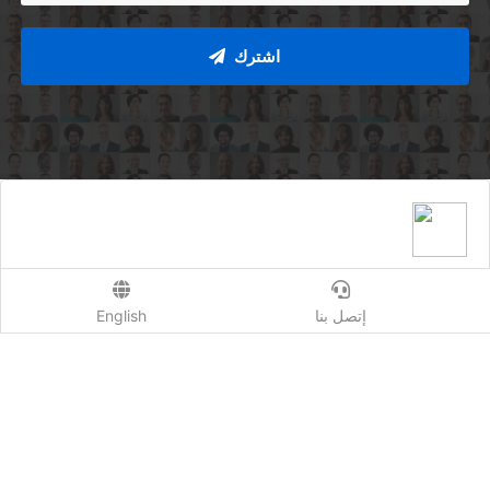
اشترك
Qhost Company 2020 ©
إتصل بنا
English