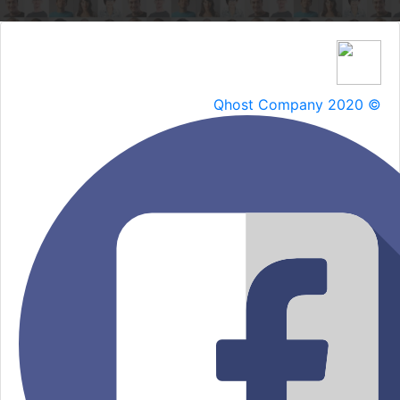
Qhost Company 2020 ©