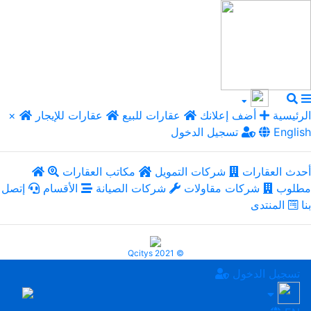
الرئيسية
أضف إعلانك
عقارات للبيع
عقارات للإيجار
×
English
تسجيل الدخول
أحدث العقارات
شركات التمويل
مكاتب العقارات
مطلوب
شركات مقاولات
شركات الصيانة
الأقسام
إتصل
بنا
المنتدى
Qcitys 2021 ©
تسجيل الدخول