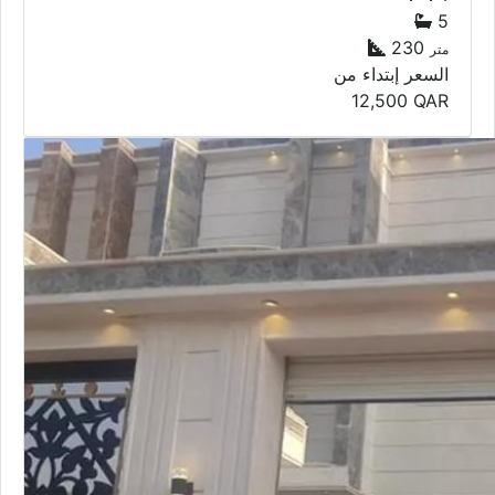
5
230
متر
السعر إبتداء من
12,500
QAR