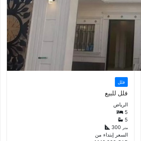
فلل
فلل للبيع
الرياض
5
5
300
متر
السعر إبتداء من