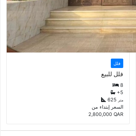
فلل
فلل للبيع
8
+5
625
متر
السعر إبتداء من
2,800,000
QAR