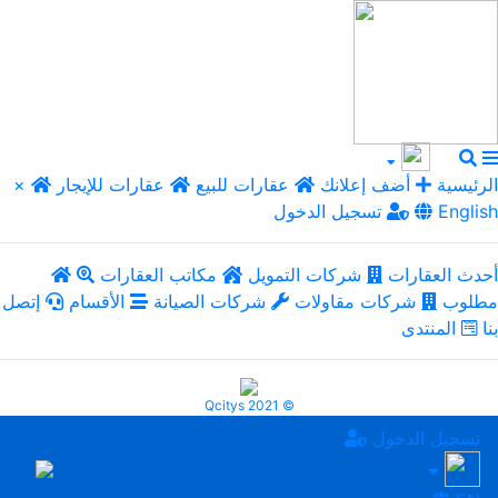
الرئيسية
أضف إعلانك
عقارات للبيع
عقارات للإيجار
×
English
تسجيل الدخول
أحدث العقارات
شركات التمويل
مكاتب العقارات
مطلوب
شركات مقاولات
شركات الصيانة
الأقسام
إتصل
بنا
المنتدى
Qcitys 2021 ©
تسجيل الدخول