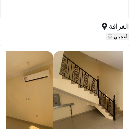
الغرافة
أعجبني