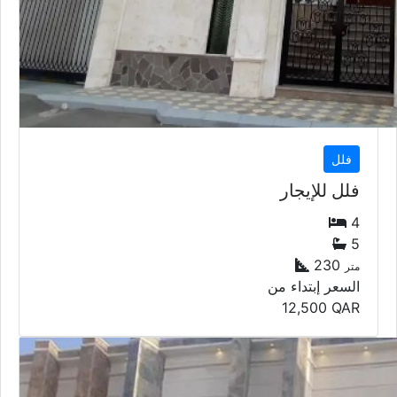
فلل
فلل للإيجار
4
5
230
متر
السعر إبتداء من
12,500
QAR