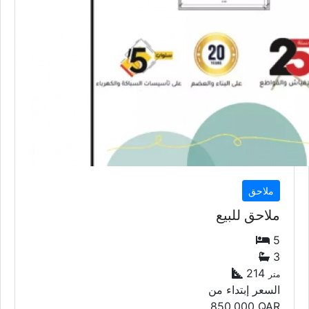
ملاحق
ملاحق للبيع
5
3
214
متر
السعر إبتداء من
850,000
QAR