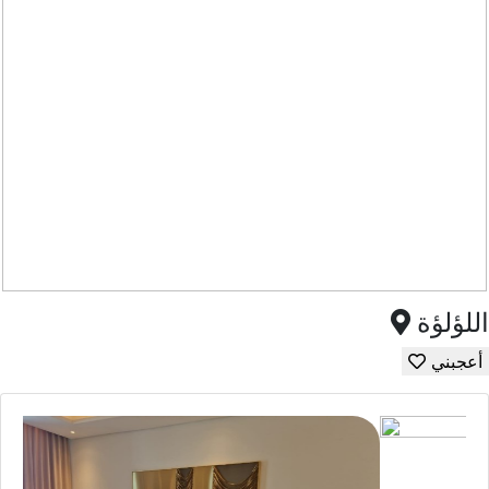
اللؤلؤة
أعجبني