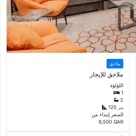
ملاحق
ملاحق للإيجار
اللؤلؤة
1
2
125
متر
السعر إبتداء من
8,500
QAR
مميز