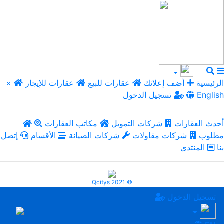
الرئيسية
أضف إعلانك
عقارات للبيع
عقارات للإيجار
×
English
تسجيل الدخول
أحدث العقارات
شركات التمويل
مكاتب العقارات
مطلوب
شركات مقاولات
شركات الصيانة
الأقسام
إتصل
بنا
المنتدى
Qcitys 2021 ©
تسجيل الدخول