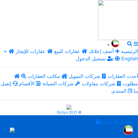
الرئيسية
أضف إعلانك
عقارات للبيع
عقارات للإيجار
×
English
تسجيل الدخول
أحدث العقارات
شركات التمويل
مكاتب العقارات
مطلوب
شركات مقاولات
شركات الصيانة
الأقسام
إتصل
بنا
المنتدى
Qcitys 2021 ©
تسجيل الدخول