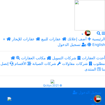
الرئيسية
أضف إعلانك
عقارات للبيع
عقارات للإيجار
×
English
تسجيل الدخول
أحدث العقارات
شركات التمويل
مكاتب العقارات
مطلوب
شركات مقاولات
شركات الصيانة
الأقسام
إتصل
بنا
المنتدى
Qcitys 2021 ©
تسجيل الدخول