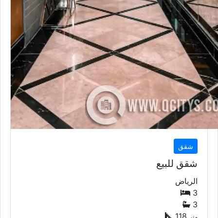
شقق
شقق للبيع
الرياض
3
3
118
متر