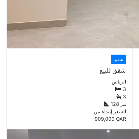
شقق
شقق للبيع
الرياض
3
3
128
متر
السعر إبتداء من
909,000
QAR