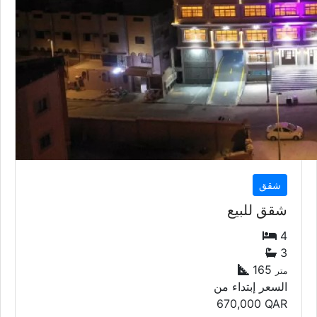
شقق
شقق للبيع
4
3
165
متر
السعر إبتداء من
670,000
QAR