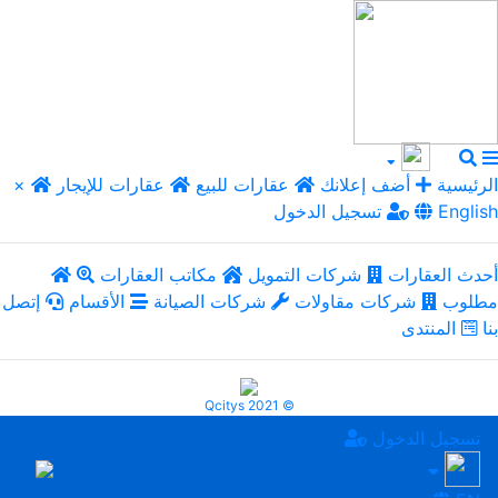
الرئيسية
أضف إعلانك
عقارات للبيع
عقارات للإيجار
×
English
تسجيل الدخول
أحدث العقارات
شركات التمويل
مكاتب العقارات
مطلوب
شركات مقاولات
شركات الصيانة
الأقسام
إتصل
بنا
المنتدى
Qcitys 2021 ©
تسجيل الدخول