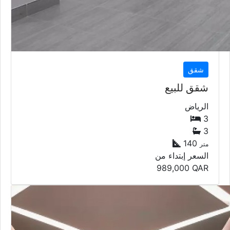
شقق
شقق للبيع
الرياض
3
3
140
متر
السعر إبتداء من
989,000
QAR