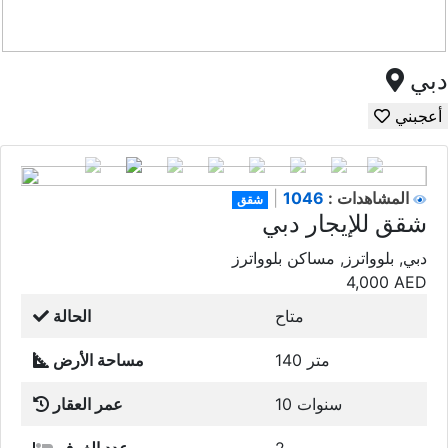
دبي
أعجبني
1046
المشاهدات :
|
شقق
شقق للإيجار دبي
دبي, بلوواترز, مساكن بلوواترز
4,000
AED
متاح
الحالة
140 متر
مساحة الأرض
10 سنوات
عمر العقار