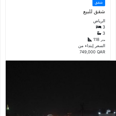
شقق
شقق للبيع
الرياض
3
3
118
متر
السعر إبتداء من
749,000
QAR