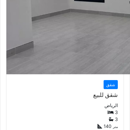
شقق
شقق للبيع
الرياض
3
3
140
متر