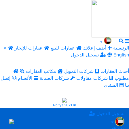
الرئيسية
أضف إعلانك
عقارات للبيع
عقارات للإيجار
×
English
تسجيل الدخول
أحدث العقارات
شركات التمويل
مكاتب العقارات
مطلوب
شركات مقاولات
شركات الصيانة
الأقسام
إتصل
بنا
المنتدى
Qcitys 2021 ©
تسجيل الدخول