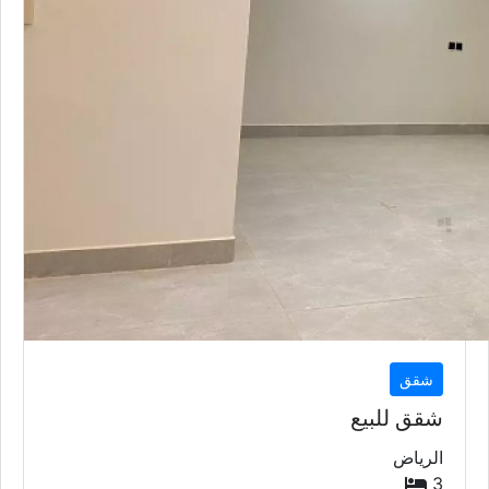
شقق
شقق للبيع
الرياض
3