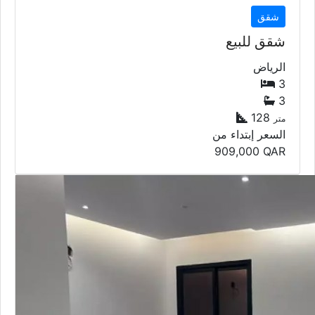
شقق
شقق للبيع
الرياض
3
3
128
متر
السعر إبتداء من
909,000
QAR