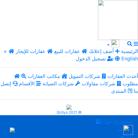
الرئيسية
أضف إعلانك
عقارات للبيع
عقارات للإيجار
×
English
تسجيل الدخول
أحدث العقارات
شركات التمويل
مكاتب العقارات
مطلوب
شركات مقاولات
شركات الصيانة
الأقسام
إتصل
بنا
المنتدى
Qcitys 2021 ©
تسجيل الدخول