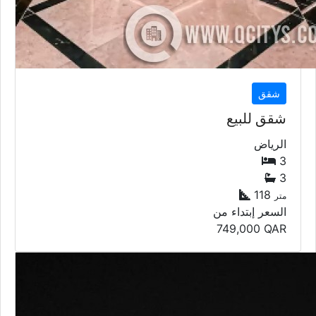
شقق
شقق للبيع
الرياض
3
3
118
متر
السعر إبتداء من
749,000
QAR