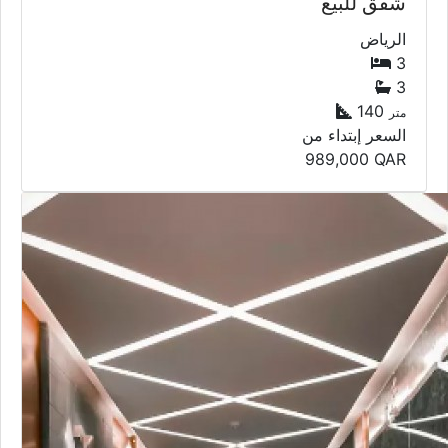
شقق للبيع
الرياض
3
3
140
متر
السعر إبتداء من
989,000
QAR