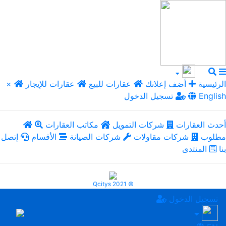
الرئيسية
أضف إعلانك
عقارات للبيع
عقارات للإيجار
×
English
تسجيل الدخول
أحدث العقارات
شركات التمويل
مكاتب العقارات
مطلوب
شركات مقاولات
شركات الصيانة
الأقسام
إتصل
بنا
المنتدى
Qcitys 2021 ©
تسجيل الدخول