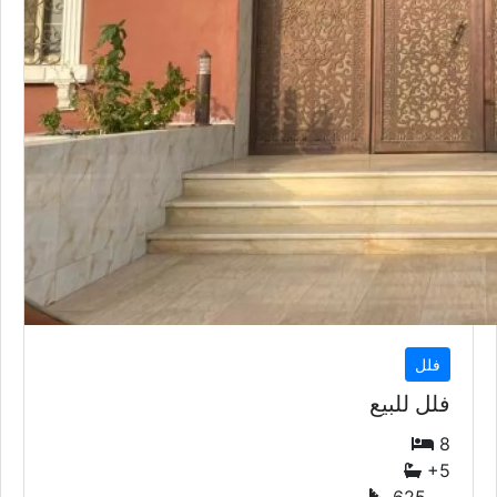
فلل
فلل للبيع
8
+5
625
متر
السعر إبتداء من