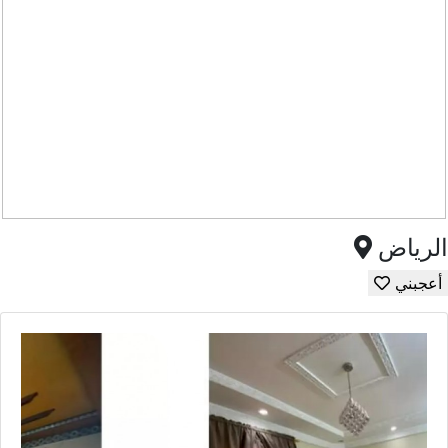
الرياض
أعجبني