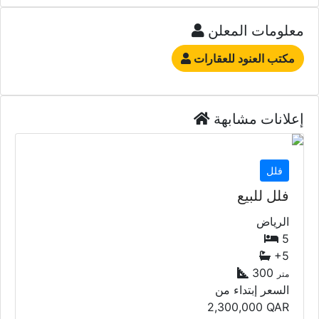
معلومات المعلن
مكتب العنود للعقارات
إعلانات مشابهة
فلل
فلل للبيع
الرياض
5
+5
300
متر
السعر إبتداء من
2,300,000
QAR