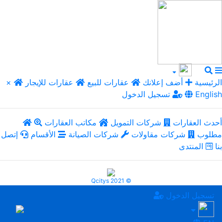
الرئيسية
أضف إعلانك
عقارات للبيع
عقارات للإيجار
×
English
تسجيل الدخول
أحدث العقارات
شركات التمويل
مكاتب العقارات
مطلوب
شركات مقاولات
شركات الصيانة
الأقسام
إتصل
بنا
المنتدى
Qcitys 2021 ©
تسجيل الدخول