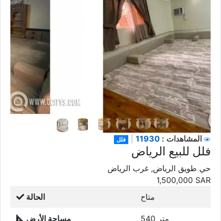
11930
المشاهدات :
|
فلل
فلل للبيع الرياض
حي طويق الرياض, غرب الرياض
1,500,000
SAR
متاح
الحالة
540 متر
مساحة الأرض