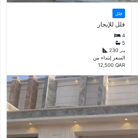
فلل
فلل للإيجار
4
5
230
متر
السعر إبتداء من
12,500
QAR