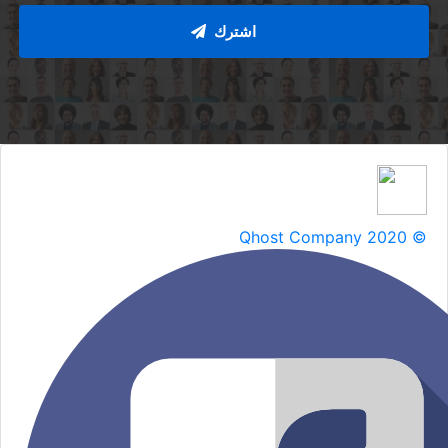
Qhost Company 2020 ©