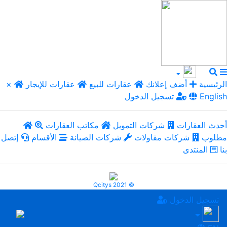
الرئيسية
أضف إعلانك
عقارات للبيع
عقارات للإيجار
×
English
تسجيل الدخول
أحدث العقارات
شركات التمويل
مكاتب العقارات
مطلوب
شركات مقاولات
شركات الصيانة
الأقسام
إتصل
بنا
المنتدى
Qcitys 2021 ©
تسجيل الدخول