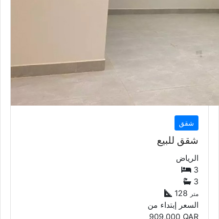
شقق
شقق للبيع
الرياض
3
3
128
متر
السعر إبتداء من
909,000
QAR