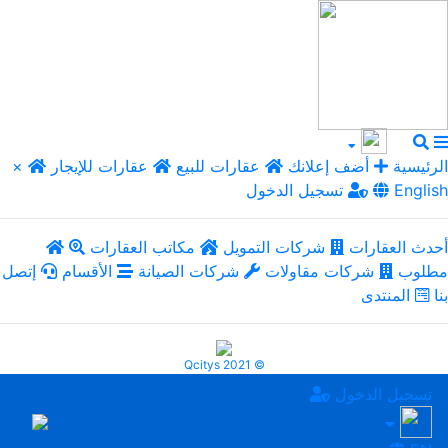
الرئيسية
أضف إعلانك
عقارات للبيع
عقارات للإيجار
×
English
تسجيل الدخول
أحدث العقارات
شركات التمويل
مكاتب العقارات
مطلوب
شركات مقاولات
شركات الصيانة
الأقسام
إتصل
بنا
المنتدى
Qcitys 2021 ©
تسجيل الدخول