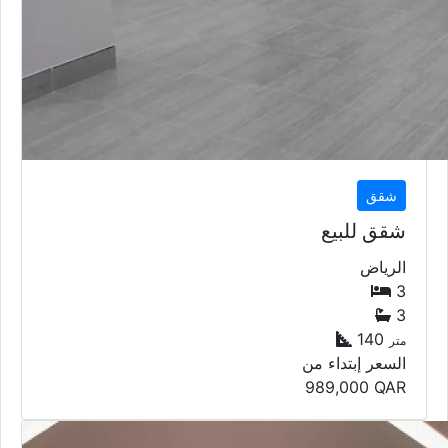
شقق
شقق للبيع
الرياض
3
3
140
متر
السعر إبتداء من
989,000
QAR