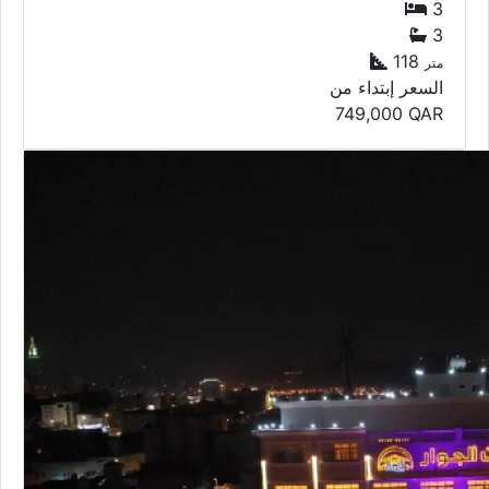
3
3
118
متر
السعر إبتداء من
749,000
QAR