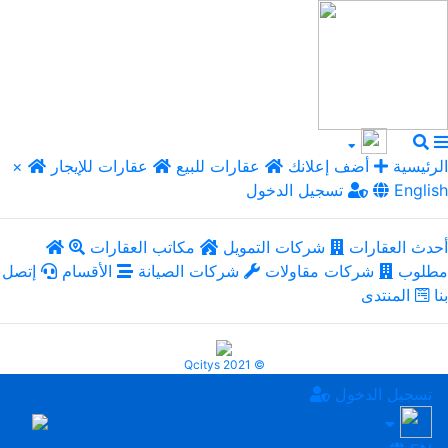
الرئيسية
أضف إعلانك
عقارات للبيع
عقارات للإيجار
×
English
تسجيل الدخول
أحدث العقارات
شركات التمويل
مكاتب العقارات
مطلوب
شركات مقاولات
شركات الصيانة
الأقسام
إتصل
بنا
المنتدى
Qcitys 2021 ©
تسجيل الدخول