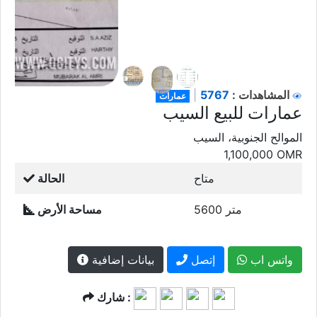
5767
المشاهدات :
|
عمارات
الموالح الجنوبية، السيب
1,100,000
OMR
متاح
الحالة
5600 متر
مساحة الأرض
واتس اب
إتصل
بيانات إضافية
شارك :