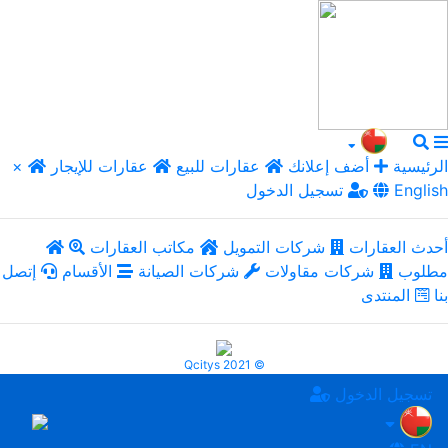
الرئيسية
أضف إعلانك
عقارات للبيع
عقارات للإيجار
×
English
تسجيل الدخول
أحدث العقارات
شركات التمويل
مكاتب العقارات
مطلوب
شركات مقاولات
شركات الصيانة
الأقسام
إتصل
بنا
المنتدى
Qcitys 2021 ©
تسجيل الدخول