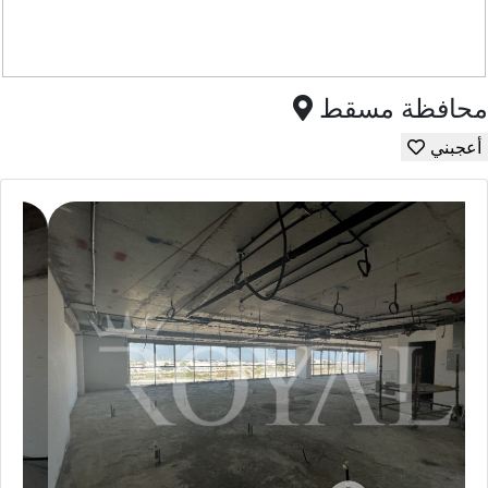
محافظة مسقط
أعجبني