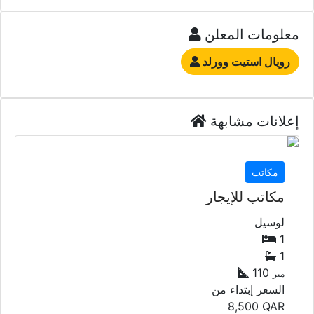
معلومات المعلن
رويال استيت وورلد
إعلانات مشابهة
مكاتب
مكاتب للإيجار
لوسيل
1
1
110
متر
السعر إبتداء من
8,500
QAR