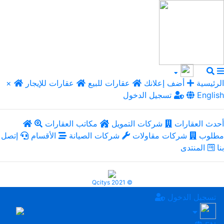
الرئيسية
أضف إعلانك
عقارات للبيع
عقارات للإيجار
×
English
تسجيل الدخول
أحدث العقارات
شركات التمويل
مكاتب العقارات
مطلوب
شركات مقاولات
شركات الصيانة
الأقسام
إتصل
بنا
المنتدى
Qcitys 2021 ©
تسجيل الدخول