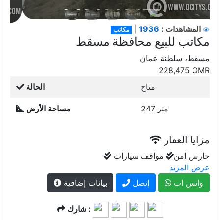
1936
المشاهدات :
|
مكاتب
مكاتب للبيع محافظة مسقط
مسقط، سلطنة عمان
228,475
OMR
متاح
الحالة
247 متر
مساحة الأرض
مزايا العقار
حارس امن
مواقف سيارات
عرض المزيد
واتس اب
إتصل
بيانات إضافية
شارك :