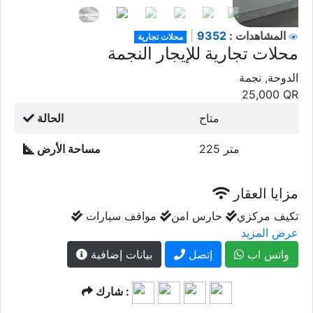
تكيف مركزي
حارس امن
مواقف سيارات
عرض المزيد
واتس اب
إتصل
بيانات إضافية
شارك :
معلومات المعلن
بياشي العقارية
إعلانات مشابهة