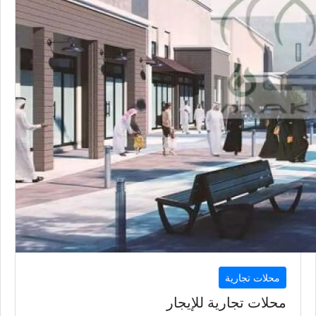
محلات تجارية
محلات تجارية للإيجار
الوكرة
43
متر
السعر إبتداء من
8,500
QAR