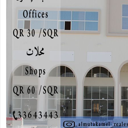
محلات تجارية
محلات تجارية للإيجار
بركة العوامر
100
متر
السعر إبتداء من
30
QAR
التعليقات