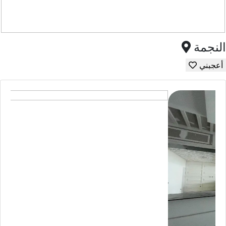
النجمة
أعجبني
9352
المشاهدات :
|
محلات تجارية
محلات تجارية للإيجار النجمة
الدوحة, نجمة
25,000
QR
متاح
الحالة
225 متر
مساحة الأرض
مزايا العقار