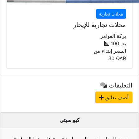
أضف تعليق
كيو سيتي
جميع المعلومات و الصور المنشورة على هذا الموقع تم
الحصول عليها من قبل المعلن. و إحتمالية وجود أخطاء في
المعلومات أو الصور المزودة من قبل المعلن أو خلال
إدخال المعلومة إلى الموقع واردة. ولذلك شركة (كيو سيل
للتجارة اونلاين) ومن خلال موقعها (كيو سيتي) لا تحمل أي
مسؤولية أو تتحمل نتائج هذه المعلومات أو الصور و تؤكد
على وجوب التأكد من الأغراض المعلنة شخصيا والقيام
بالفحص قبل الشراء.
عدد العقارات :
5820
- عدد الشركات :
2391
- عدد الزوار :