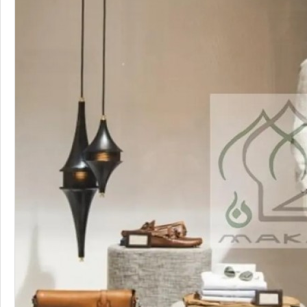
محلات تجارية
محلات تجارية للإيجار
الوكير
28
متر
السعر إبتداء من
10,700
QAR