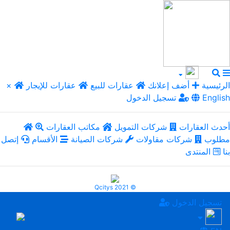
الرئيسية
أضف إعلانك
عقارات للبيع
عقارات للإيجار
×
English
تسجيل الدخول
أحدث العقارات
شركات التمويل
مكاتب العقارات
مطلوب
شركات مقاولات
شركات الصيانة
الأقسام
إتصل
بنا
المنتدى
Qcitys 2021 ©
تسجيل الدخول