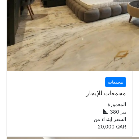
مجمعات
مجمعات للإيجار
المعمورة
380
متر
السعر إبتداء من
20,000
QAR