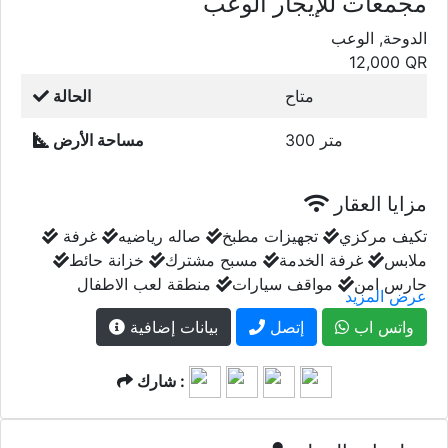
مجمعات للإيجار الوعب
الدوحة, الوعب
12,000
QR
متاح
الحالة
300 متر
مساحة الأرض
مزايا العقار
تكيف مركزي
تجهيزات مطبخ
صاله رياضيه
غرفة
ملابس
غرفة الخدمة
مسبح مشترك
خزانة حائط
حارس امن
مواقف سيارات
منطقة لعب الاطفال
عرض المزيد
واتس اب
إتصل
بيانات إضافية
شارك :