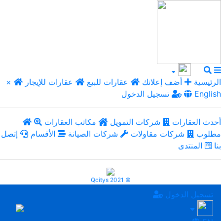
الرئيسية
أضف إعلانك
عقارات للبيع
عقارات للإيجار
×
English
تسجيل الدخول
أحدث العقارات
شركات التمويل
مكاتب العقارات
مطلوب
شركات مقاولات
شركات الصيانة
الأقسام
إتصل
بنا
المنتدى
Qcitys 2021 ©
تسجيل الدخول