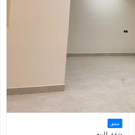
شقق
شقق للبيع