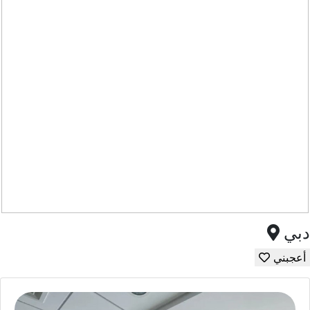
دبي
أعجبني