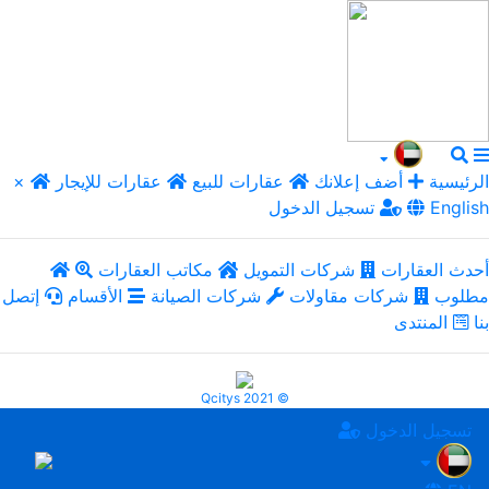
الرئيسية
أضف إعلانك
عقارات للبيع
عقارات للإيجار
×
English
تسجيل الدخول
أحدث العقارات
شركات التمويل
مكاتب العقارات
مطلوب
شركات مقاولات
شركات الصيانة
الأقسام
إتصل
بنا
المنتدى
Qcitys 2021 ©
تسجيل الدخول