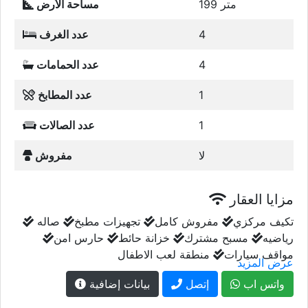
199 متر
مساحة الأرض
4
عدد الغرف
4
عدد الحمامات
1
عدد المطابخ
1
عدد الصالات
لا
مفروش
مزايا العقار
تكيف مركزي
مفروش كامل
تجهيزات مطبخ
صاله
رياضيه
مسبح مشترك
خزانة حائط
حارس امن
مواقف سيارات
منطقة لعب الاطفال
عرض المزيد
واتس اب
إتصل
بيانات إضافية