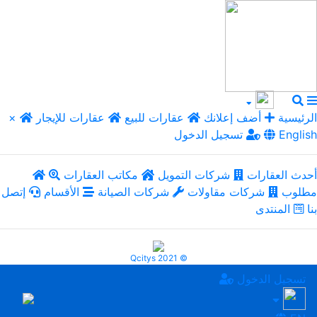
الرئيسية
أضف إعلانك
عقارات للبيع
عقارات للإيجار
×
English
تسجيل الدخول
أحدث العقارات
شركات التمويل
مكاتب العقارات
مطلوب
شركات مقاولات
شركات الصيانة
الأقسام
إتصل
بنا
المنتدى
Qcitys 2021 ©
تسجيل الدخول