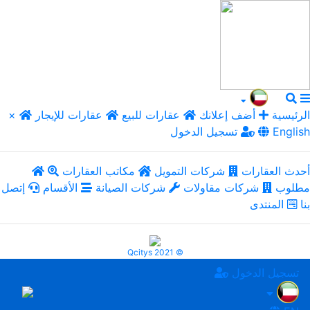
الرئيسية
أضف إعلانك
عقارات للبيع
عقارات للإيجار
×
English
تسجيل الدخول
أحدث العقارات
شركات التمويل
مكاتب العقارات
مطلوب
شركات مقاولات
شركات الصيانة
الأقسام
إتصل
بنا
المنتدى
Qcitys 2021 ©
تسجيل الدخول