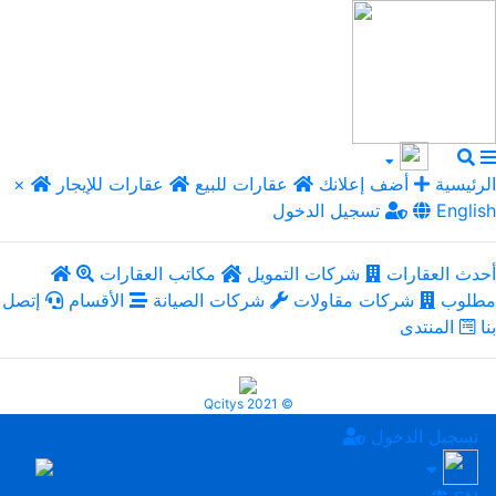
الرئيسية
أضف إعلانك
عقارات للبيع
عقارات للإيجار
×
English
تسجيل الدخول
أحدث العقارات
شركات التمويل
مكاتب العقارات
مطلوب
شركات مقاولات
شركات الصيانة
الأقسام
إتصل
بنا
المنتدى
Qcitys 2021 ©
تسجيل الدخول