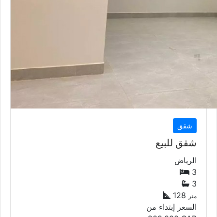
شقق
شقق للبيع
الرياض
3
3
128
متر
السعر إبتداء من