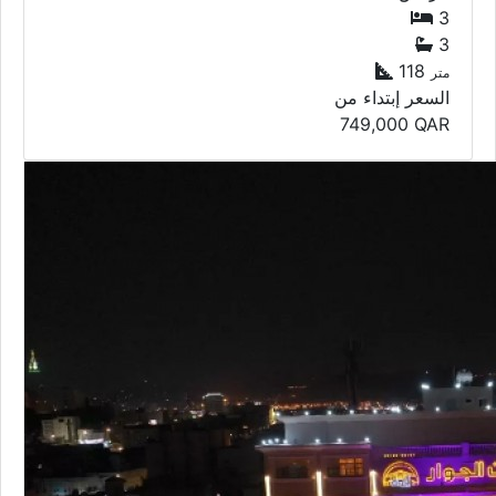
3
3
118
متر
السعر إبتداء من
749,000
QAR