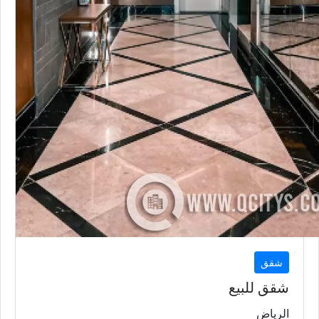
شقق
شقق للبيع
الرياض