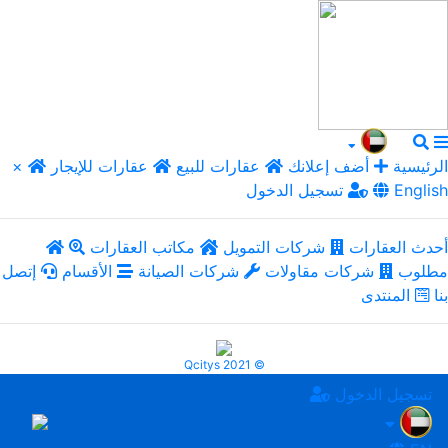
الرئيسية
أضف إعلانك
عقارات للبيع
عقارات للإيجار
×
English
تسجيل الدخول
أحدث العقارات
شركات التمويل
مكاتب العقارات
مطلوب
شركات مقاولات
شركات الصيانة
الأقسام
إتصل
بنا
المنتدى
Qcitys 2021 ©
تسجيل الدخول