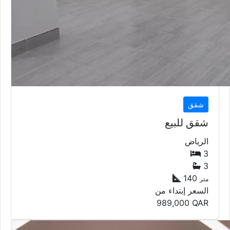
شقق
شقق للبيع
الرياض
3
3
140
متر
السعر إبتداء من
989,000
QAR