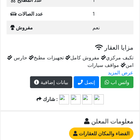
1
عدد المطابخ
1
عدد الصالات
نعم
مفروش
مزايا العقار
تكيف مركزي
مفروش كامل
تجهيزات مطبخ
حارس
امن
مواقف سيارات
عرض المزيد
واتس اب
إتصل
بيانات إضافية
شارك :
معلومات المعلن
الفضاء والمكان للعقارات