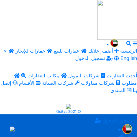
الرئيسية
أضف إعلانك
عقارات للبيع
عقارات للإيجار
×
English
تسجيل الدخول
أحدث العقارات
شركات التمويل
مكاتب العقارات
مطلوب
شركات مقاولات
شركات الصيانة
الأقسام
إتصل
بنا
المنتدى
Qcitys 2021 ©
تسجيل الدخول