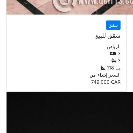
شقق
شقق للبيع
الرياض
3
3
118
متر
السعر إبتداء من
749,000
QAR