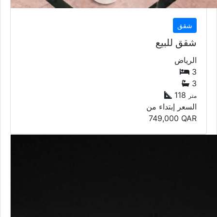
شقق
شقق للبيع
الرياض
3
3
118
متر
السعر إبتداء من
749,000
QAR