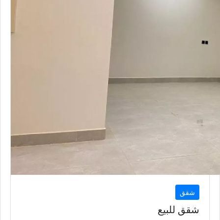
شقق
شقق للبيع