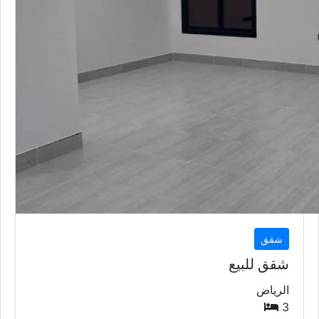
شقق
شقق للبيع
الرياض
3