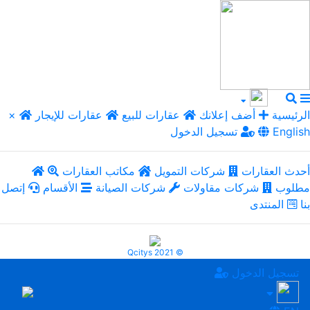
الرئيسية
أضف إعلانك
عقارات للبيع
عقارات للإيجار
×
English
تسجيل الدخول
أحدث العقارات
شركات التمويل
مكاتب العقارات
مطلوب
شركات مقاولات
شركات الصيانة
الأقسام
إتصل
بنا
المنتدى
Qcitys 2021 ©
تسجيل الدخول