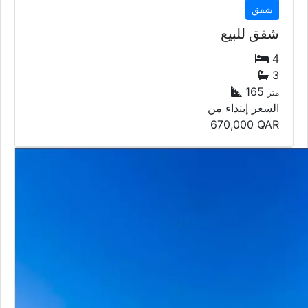
شقق
شقق للبيع
4
3
165
متر
السعر إبتداء من
670,000
QAR