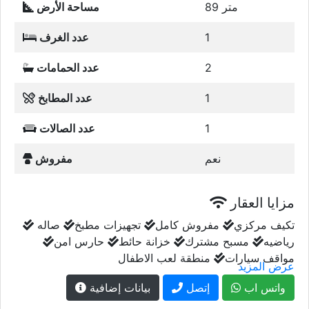
89 متر
مساحة الأرض
1
عدد الغرف
2
عدد الحمامات
1
عدد المطابخ
1
عدد الصالات
نعم
مفروش
مزايا العقار
تكيف مركزي
مفروش كامل
تجهيزات مطبخ
صاله
رياضيه
مسبح مشترك
خزانة حائط
حارس امن
مواقف سيارات
منطقة لعب الاطفال
عرض المزيد
واتس اب
إتصل
بيانات إضافية