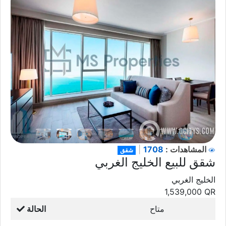
1708
المشاهدات :
|
شقق
شقق للبيع الخليج الغربي
الخليج الغربي
1,539,000
QR
متاح
الحالة