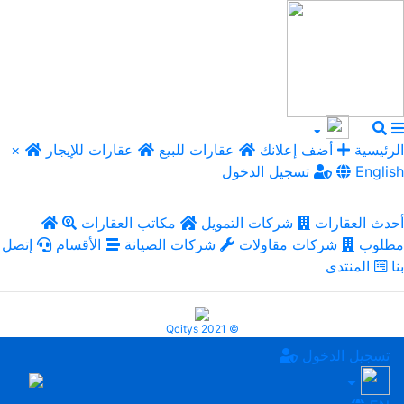
الرئيسية
أضف إعلانك
عقارات للبيع
عقارات للإيجار
×
English
تسجيل الدخول
أحدث العقارات
شركات التمويل
مكاتب العقارات
مطلوب
شركات مقاولات
شركات الصيانة
الأقسام
إتصل
بنا
المنتدى
Qcitys 2021 ©
تسجيل الدخول