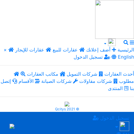
الرئيسية
أضف إعلانك
عقارات للبيع
عقارات للإيجار
×
English
تسجيل الدخول
أحدث العقارات
شركات التمويل
مكاتب العقارات
مطلوب
شركات مقاولات
شركات الصيانة
الأقسام
إتصل
بنا
المنتدى
Qcitys 2021 ©
تسجيل الدخول