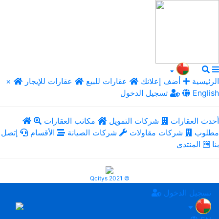
الرئيسية
أضف إعلانك
عقارات للبيع
عقارات للإيجار
×
English
تسجيل الدخول
أحدث العقارات
شركات التمويل
مكاتب العقارات
مطلوب
شركات مقاولات
شركات الصيانة
الأقسام
إتصل
بنا
المنتدى
Qcitys 2021 ©
تسجيل الدخول