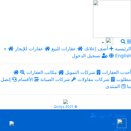
الرئيسية
أضف إعلانك
عقارات للبيع
عقارات للإيجار
×
English
تسجيل الدخول
أحدث العقارات
شركات التمويل
مكاتب العقارات
مطلوب
شركات مقاولات
شركات الصيانة
الأقسام
إتصل
بنا
المنتدى
Qcitys 2021 ©
تسجيل الدخول