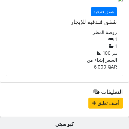
شقق فندقية
شقق فندقية للإيجار
روضة المطر
1
1
100
متر
السعر إبتداء من
6,000
QAR
التعليقات
أضف تعليق
كيو سيتي