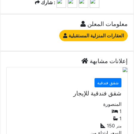
شارك :
معلومات المعلن
العقارات المنزلية المستقبلية
إعلانات مشابهة
شقق فندقية
شقق فندقية للإيجار
المنصورة
1
1
150
متر
السعر إبتداء من