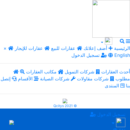
الرئيسية
أضف إعلانك
عقارات للبيع
عقارات للإيجار
×
English
تسجيل الدخول
أحدث العقارات
شركات التمويل
مكاتب العقارات
مطلوب
شركات مقاولات
شركات الصيانة
الأقسام
إتصل
بنا
المنتدى
Qcitys 2021 ©
تسجيل الدخول