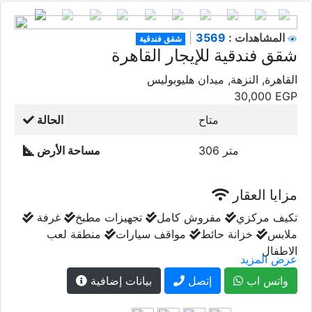
3569
المشاهدات :
|
شقق فندقية
شقق فندقية للإيجار القاهرة
القاهرة, النزهة, ميدان هليوبوليس
30,000
EGP
متاح
الحالة
306 متر
مساحة الأرض
مزايا العقار
تكيف مركزي
مفروش كامل
تجهيزات مطبخ
غرفة
ملابس
خزانة حائط
مواقف سيارات
منطقة لعب
الاطفال
عرض المزيد
واتس اب
إتصل
بيانات إضافية