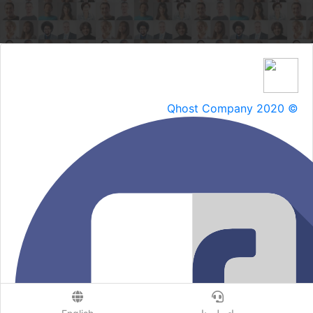
Qhost Company 2020 ©