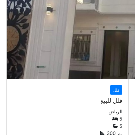
فلل
فلل للبيع
الرياض
5
5
300
متر