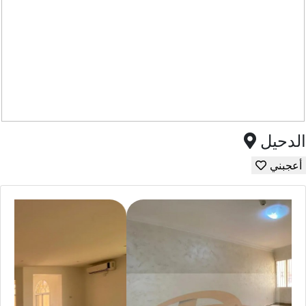
الدحيل
أعجبني