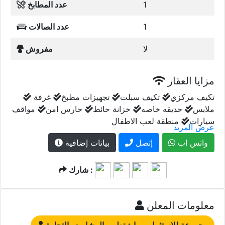
1
عدد المطابخ
1
عدد الصالات
لا
مفروش
مزايا العقار
تكيف مركزي
تكيف سبلت
تجهيزات مطبخ
غرفة
ملابس
حديقه خاصه
خزانة حائط
حارس امن
مواقف
سيارات
منطقة لعب الاطفال
عرض المزيد
واتس اب
إتصل
بيانات إضافية
شارك :
معلومات المعلن
مجموعة للاستثمار بي إيغ تطوير المشاريع والتجارة