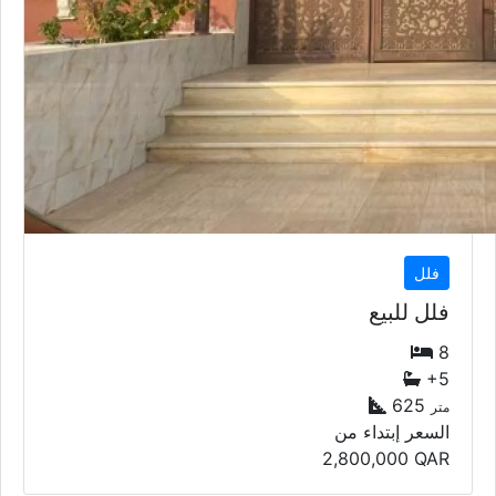
فلل
فلل للبيع
8
+5
625
متر
السعر إبتداء من
2,800,000
QAR