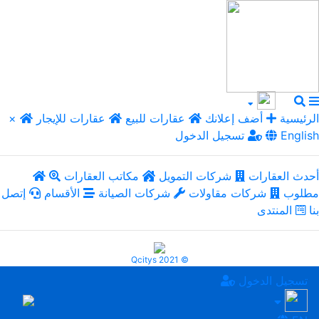
الرئيسية
أضف إعلانك
عقارات للبيع
عقارات للإيجار
×
English
تسجيل الدخول
أحدث العقارات
شركات التمويل
مكاتب العقارات
مطلوب
شركات مقاولات
شركات الصيانة
الأقسام
إتصل
بنا
المنتدى
Qcitys 2021 ©
تسجيل الدخول