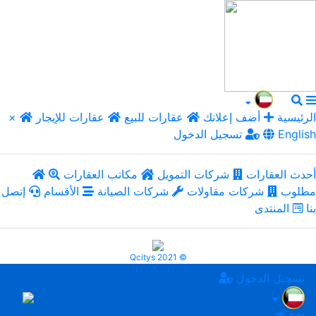
الرئيسية
أضف إعلانك
عقارات للبيع
عقارات للإيجار
×
English
تسجيل الدخول
أحدث العقارات
شركات التمويل
مكاتب العقارات
مطلوب
شركات مقاولات
شركات الصيانة
الأقسام
إتصل
بنا
المنتدى
Qcitys 2021 ©
تسجيل الدخول