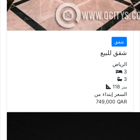
شقق
شقق للبيع
الرياض
3
3
118
متر
السعر إبتداء من
749,000
QAR