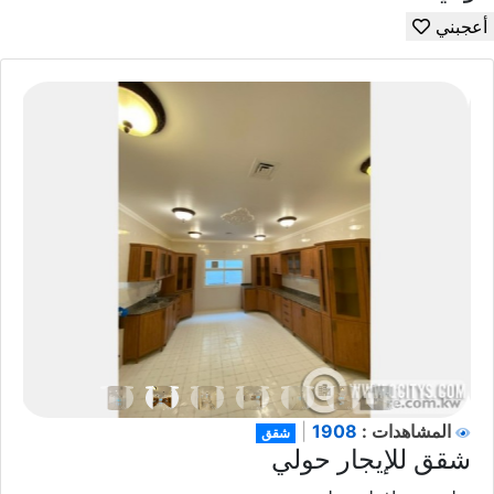
أعجبني
1908
المشاهدات :
|
شقق
شقق للإيجار حولي