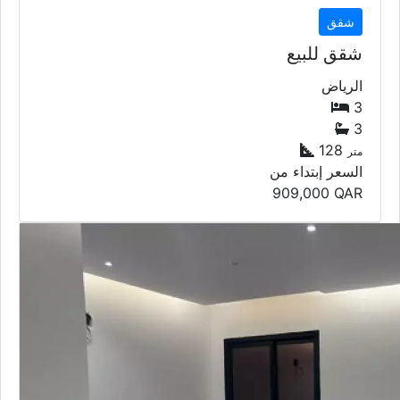
شقق
شقق للبيع
الرياض
3
3
128
متر
السعر إبتداء من
909,000
QAR